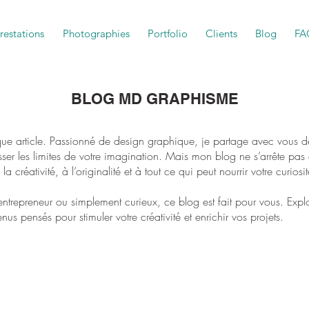
restations
Photographies
Portfolio
Clients
Blog
FA
BLOG MD GRAPHISME
aque article. Passionné de design graphique, je partage avec vous de
sser les limites de votre imagination. Mais mon blog ne s’arrête pas 
la créativité, à l’originalité et à tout ce qui peut nourrir votre curiosit
ntrepreneur ou simplement curieux, ce blog est fait pour vous. Expl
us pensés pour stimuler votre créativité et enrichir vos projets.