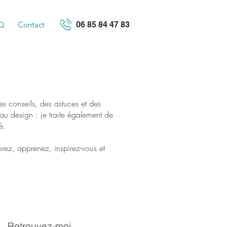
Q
Contact
06 85 84 47 83
s conseils, des astuces et des
au design : je traite également de
é.
orez, apprenez, inspirez-vous et
Retrouvez-moi