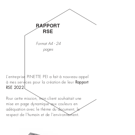
RAPPORT
RSE
Format A4 - 24
pages
L'entreprise PINETTE PEI a fait à nouveau appel
à mes services pour la création de leur
Rapport
RSE 2022
.
Pour cette mission, mon client souhaitait une
mise en page dynamique aux couleurs en
adéquation avec le thème du document, le
respect de l'humain et de l'environnement.