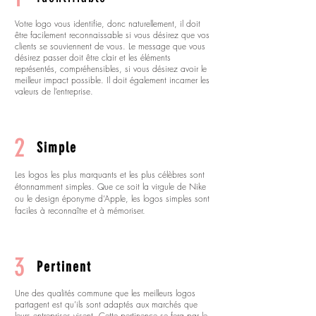
Votre logo vous identifie, donc naturellement, il doit
être facilement reconnaissable si vous désirez que vos
clients se souviennent de vous. Le message que vous
désirez passer doit être clair et les éléments
représentés, compréhensibles, si vous désirez avoir le
meilleur impact possible. Il doit également incarner les
valeurs de l’entreprise.
2
Simple
Les logos les plus marquants et les plus célèbres sont
étonnamment simples. Que ce soit la virgule de Nike
ou le design éponyme d’Apple, les logos simples sont
faciles à reconnaître et à mémoriser.
3
Pertinent
Une des qualités commune que les meilleurs logos
partagent est qu’ils sont adaptés aux marchés que
leurs entreprises visent. Cette pertinence se fera par le