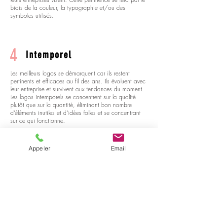
biais de la couleur, la typographie et/ou des
symboles utilisés.
4
Intemporel
Les meilleurs logos se démarquent car ils restent
pertinents et efficaces au fil des ans. Ils évoluent avec
leur entreprise et survivent aux tendances du moment.
Les logos intemporels se concentrent sur la qualité
plutôt que sur la quantité, éliminant bon nombre
d’éléments inutiles et d’idées folles et se concentrant
sur ce qui fonctionne.
Appeler
Email
5
Polyvalent
Un bon logo doit pouvoir s’adapter et être lisible sur
tous les supports. Autant sur le web qu’en impression,
sur un fond blanc ou sur un fond sombre, en tout petit
sur une carte de visite ou en très gros sur un panneau
publicitaire !