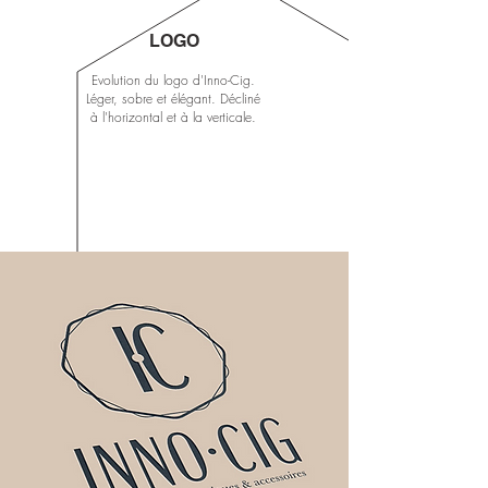
LOGO
Evolution du logo d'Inno-Cig.
Léger, sobre et élégant. Décliné
à l'horizontal et à la verticale.