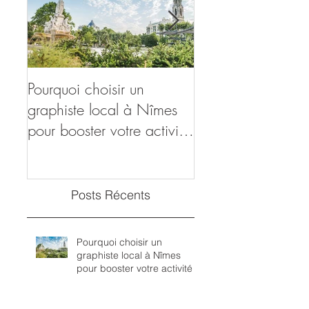
Pourquoi choisir un
Renforcer votre en
graphiste local à Nîmes
avec une commun
pour booster votre activité
visuelle percutante
?
Posts Récents
Pourquoi choisir un
graphiste local à Nîmes
pour booster votre activité ?